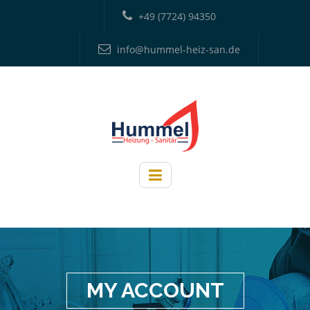
+49 (7724) 94350
info@hummel-heiz-san.de
MY ACCOUNT